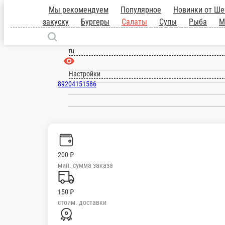
Нововоронеж
ru
Настройки
89204151586
200 ₽
мин. сумма заказа
150 ₽
стоим. доставки