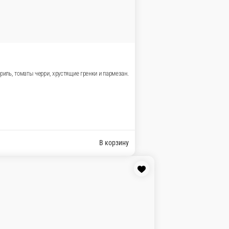
пченым сыром
ут, копченый сыр и фирменная заправка с добавлением орехо