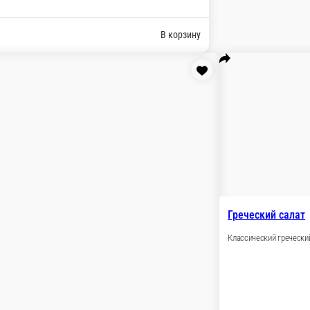
из анчоусов, курицей гриль, томаты черри, хрустящие гренки