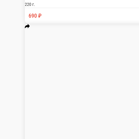
Салат Цезарь с курицей
Классический салат цезарь с пикантным соусом 