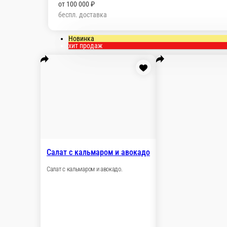
от
100 000 ₽
беспл. доставка
Мы рекомендуем
Популярное
Новинки от 
закуску
Бургеры
Салаты
Супы
Рыба
Мясо
На гарн
Новинка
хит продаж
Салат с кальмаром и авокадо