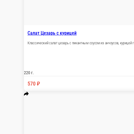
Салат с хрустящим баклажаном и ко
Сочный томат, хрустящий баклажан, кинза, кунж