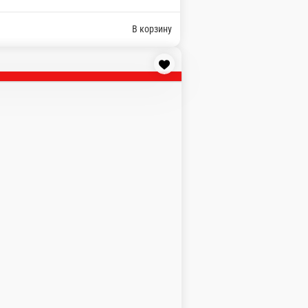
 салата, томаты черри, лук. Подаётся с пармезаном, каперс