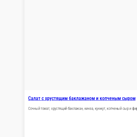
С телятиной и соусом вителло