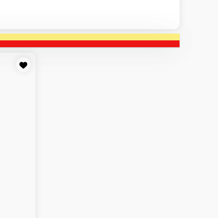
ири
Вок
Пицца 33см
На