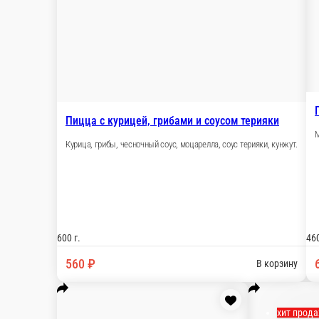
350 г.
560 ₽
хит продаж
Новинка
Маргарита
Моцарелла, томаты.