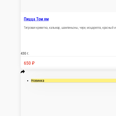
Пицца Том ям
Тигровая креветка, кальмар, шампиньоны, чери,
430 г.
650 ₽