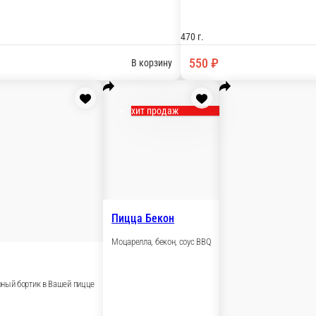
Пицца 4 сы
Моцарелла, блю ч
халапеньо, соус кимчи, томатная основа.
470 г.