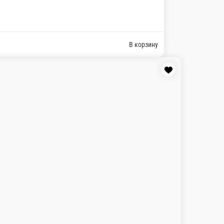
ра
из, фета, чеддер, сырный соус.