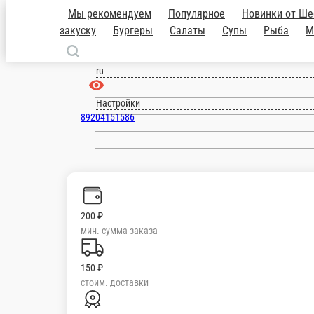
Мы рекомендуем
Популярное
Новин
33см
На закуску
Бургеры
Салаты
Нововоронеж
ru
Настройки
89204151586
200 ₽
мин. сумма заказа
150 ₽
стоим. доставки