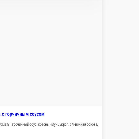
езона
пперони, ветчина, шампиньоны, томаты, бекон
В корзину