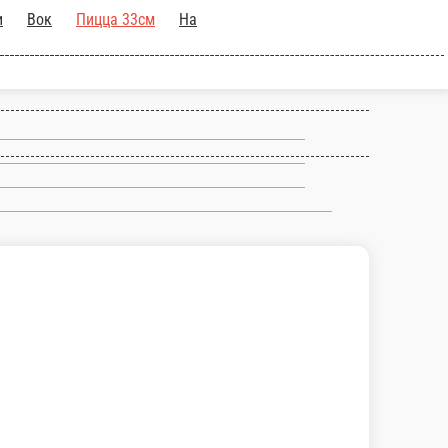
/Поке
Роллы / Онигири
Вок
Пицца
ы
Напитки