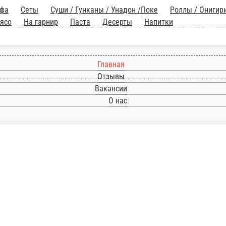
ки от Шефа
Сеты
Суши / Гунканы / Унадон 
Супы
Рыба
Мясо
На гарнир
Паста
Десерт
Главная
Отзывы
Вакансии
О нас