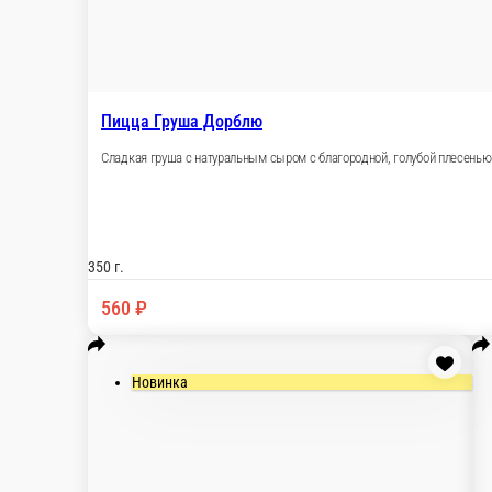
Пицца Груша Дорблю
Сладкая груша с натуральным сыром с благоро
кленового сиропа, для многогранного вкуса.