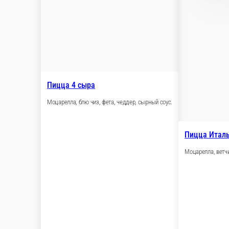
Пицца с курице
Курица, грибы, чесно
400 г.
600 г.
390 ₽
560 ₽
В корзину