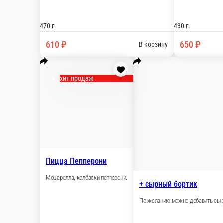
Пицца Мексиканская
Моцарелла, куриное филе, чоризо, красный лук, 
540 г.