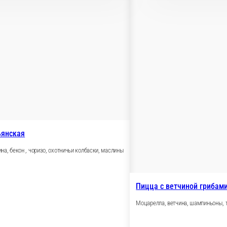
Пицца 4 с
й, грибами и соусом терияки
Моцарелла, пе
чный соус, моцарелла, соус терияки, кунжут.
460 г.
610 ₽
В корзину